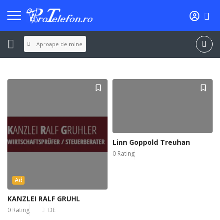
Aproape de mine
Linn Goppold Treuhan
0 Rating
Ad
KANZLEI RALF GRUHL
0 Rating
DE