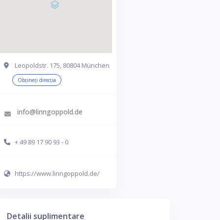
Leopoldstr. 175, 80804 München
Obțineți direcția
info@linngoppold.de
+ 49 89 17 90 93 - 0
https://www.linngoppold.de/
Detalii suplimentare