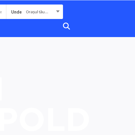
Orașul tău....
Unde