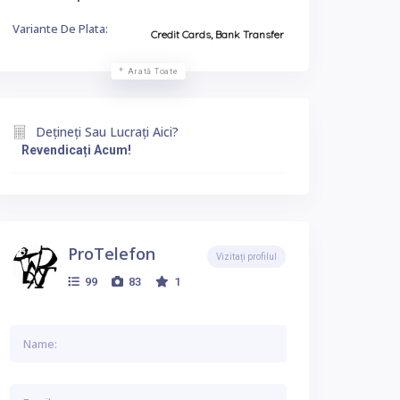
Variante De Plata:
Credit Cards, Bank Transfer
Arată Toate
Dețineți Sau Lucrați Aici?
Revendicați Acum!
ProTelefon
Vizitați profilul
99
83
1