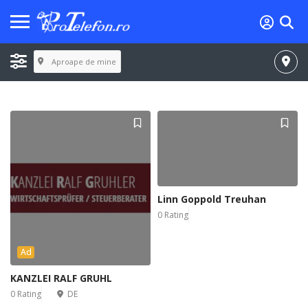
Aproape de mine
Linn Goppold Treuhan
0 Rating
Ad
KANZLEI RALF GRUHL
0 Rating
DE