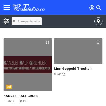
Aproape de mine
Linn Goppold Treuhan
0 Rating
Ad
KANZLEI RALF GRUHL
0 Rating
DE