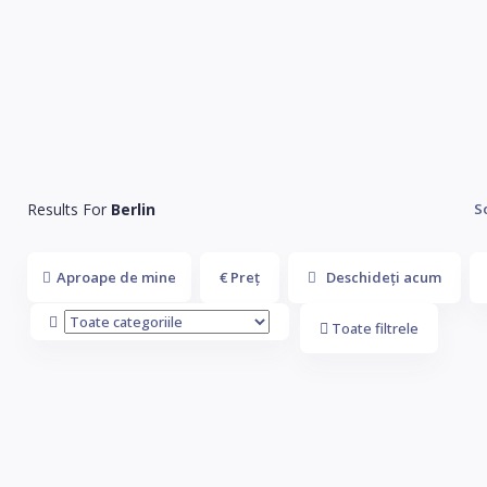
Results For
Berlin
S
Aproape de mine
€ Preț
Deschideți acum
Toate filtrele