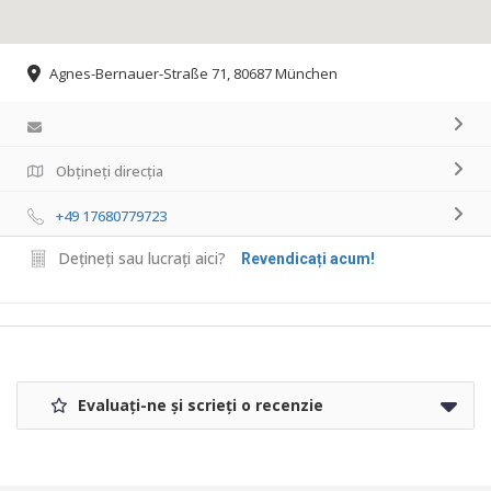
Agnes-Bernauer-Straße 71, 80687 München
Obțineți direcția
+49 17680779723
Dețineți sau lucrați aici?
Revendicați acum!
Evaluați-ne și scrieți o recenzie