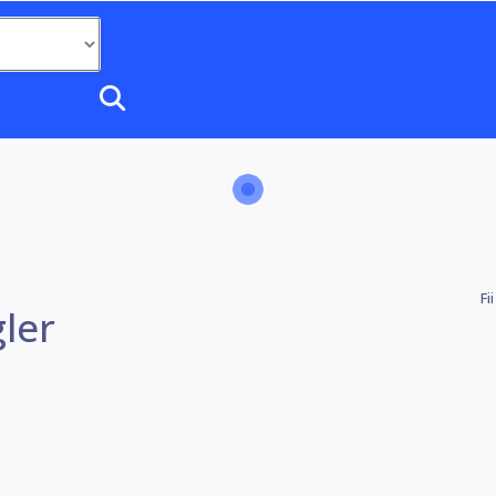
Fi
gler