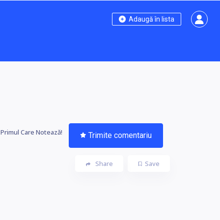
Adaugă în lista
i Primul Care Notează!
Trimite comentariu
Share
Save