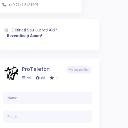
+49 7141 6481205
Dețineți Sau Lucrați Aici?
Revendicați Acum!
ProTelefon
Vizitați profilul
99
83
1