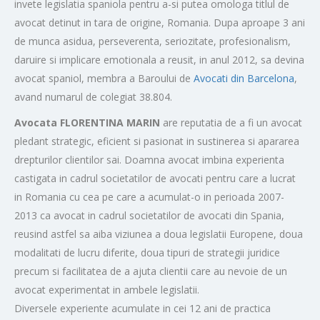
invete legislatia spaniola pentru a-si putea omologa titlul de
avocat detinut in tara de origine, Romania. Dupa aproape 3 ani
de munca asidua, perseverenta, seriozitate, profesionalism,
daruire si implicare emotionala a reusit, in anul 2012, sa devina
avocat spaniol, membra a Baroului de
Avocati din Barcelona
,
avand numarul de colegiat 38.804.
Avocata FLORENTINA MARIN
are reputatia de a fi un avocat
pledant strategic, eficient si pasionat in sustinerea si apararea
drepturilor clientilor sai. Doamna avocat imbina experienta
castigata in cadrul societatilor de avocati pentru care a lucrat
in Romania cu cea pe care a acumulat-o in perioada 2007-
2013 ca avocat in cadrul societatilor de avocati din Spania,
reusind astfel sa aiba viziunea a doua legislatii Europene, doua
modalitati de lucru diferite, doua tipuri de strategii juridice
precum si facilitatea de a ajuta clientii care au nevoie de un
avocat experimentat in ambele legislatii.
Diversele experiente acumulate in cei 12 ani de practica