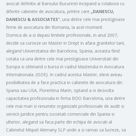
avocat definitiv al Baroului Bucuresti incepand a colabora cu
diferite cabinete de avocatura, printre care
„DANESCU,
DANESCU & ASSOCIATES”
, una dintre cele mai prestigioase
firme de avocatura din Romania, la acel moment.
Dornica de a-si depasi limitele profesionale, in anul 2007,
decide sa curseze un Master in Drept in afara granitelor tarii,
alegand Universitatea din Barcelona, Spania, aceasta fiind
cotata ca una dintre cele mai prestigioase Universitati din
Europa si obtinand o bursa in cadrul Masterului in Avocatura
Internationala. (ISDE). In cadrul acestui Master, elevii aveau
posibilitatea de a face practica in cabinete de avocatura din
Spania sau USA, Florentina Marin, optand a-si dezvolta
capacitatea profesionala in firma BDO Barcelona, una dintre
cele mai mari si renumite organizatii profesionale de audit si
servicii juridice pentru societati comerciale din Spania si
ulterior, alegand sa faca parte din echipa de avocati al
Cabinetul Miquel Alemany SLP unde a si ramas sa lucreze, sa