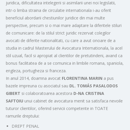
juridica, dificultatea intelegerii si asimilarii unei noi legislatii,
intr-o limba straina de circulatie internationala i-au oferit
beneficiul abordarii chestiunilor juridice din mai multe
perspective, precum si o mai mare adaptare la diferitele stiluri
de comunicare: de la stilul strict juridic rezervat colegilor
avocati de diferite nationalitati, cu care a avut onoare de a
studia in cadrul Masterului de Avocatura Internationala, la acel
stil uzual, facil si apropiat al clientilor de pretutindeni, avand ca
bonus facilitatea de a se comunica in limbile romana, spaniola,
engleza, portugheza si franceza.
In anul 2014, doamna avocat
FLORENTINA MARIN
a pus
bazele impreuna cu asociatul sau
DL. TOMÁS PASALODOS
GIBERT
si colaboratoarea acestora
D-NA CRISTINA
SAFTOIU
unui cabinet de avocatura menit sa satisfaca nevoile
tuturor clientilor, oferind servicii competente in TOATE
ramurile dreptului:
DREPT PENAL