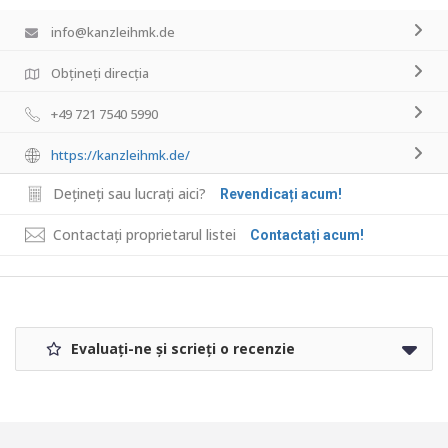
info@kanzleihmk.de
Obțineți direcția
+49 721 7540 5990
https://kanzleihmk.de/
Dețineți sau lucrați aici?
Revendicați acum!
Contactați proprietarul listei
Contactați acum!
Evaluați-ne și scrieți o recenzie