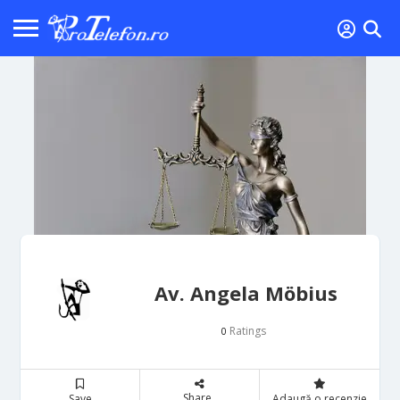
Av. Angela Möbius
Ratings
0
Share
Save
Adaugă o recenzie